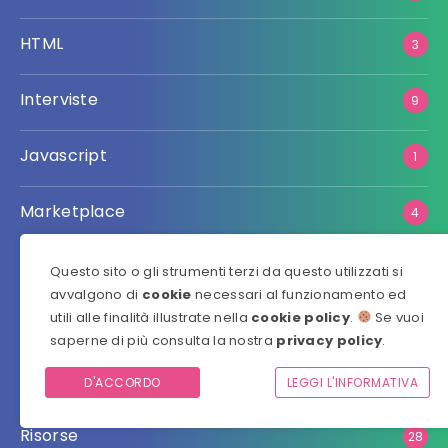
HTML
3
Interviste
9
Javascript
1
Marketplace
4
Metaverso
12
Questo sito o gli strumenti terzi da questo utilizzati si
avvalgono di
cookie
necessari al funzionamento ed
utili alle finalità illustrate nella
cookie policy
.
Se vuoi
Mobile
2
saperne di più consulta la nostra
privacy policy
.
News
93
D'ACCORDO
LEGGI L'INFORMATIVA
Risorse
28