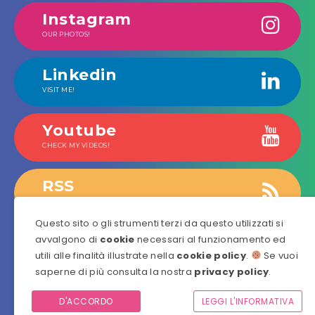
Instagram
OUR PHOTOS!
Linkedin
VISIT ME!
Youtube
CHECK MY VIDEOS!
RSS
GET OUR LATEST NEWS!
Questo sito o gli strumenti terzi da questo utilizzati si
avvalgono di
cookie
necessari al funzionamento ed
utili alle finalità illustrate nella
cookie policy
.
Se vuoi
saperne di più consulta la nostra
privacy policy
.
©
Coderblock
è un prodotto
Coderblock S.r.l.
Via Resuttana,
D'ACCORDO
LEGGI L'INFORMATIVA
360 - 90146 Palermo - 06466180822 - teamnovatek@pec.it