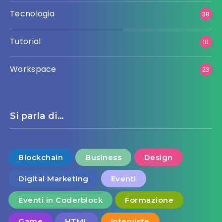
Tecnologia
38
Tutorial
10
Workspace
23
Si parla di…
Blockchain
Business
Design
Digital Marketing
Eventi
Eventi in Coderblock
Formazione
Game
HTML
Interviste