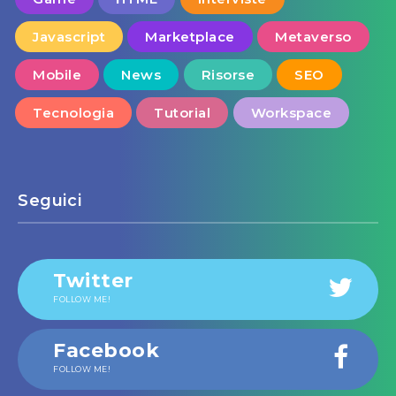
Javascript
Marketplace
Metaverso
Mobile
News
Risorse
SEO
Tecnologia
Tutorial
Workspace
Seguici
Twitter
FOLLOW ME!
Facebook
FOLLOW ME!