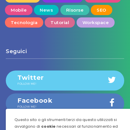
Mobile
News
Risorse
SEO
Tecnologia
Tutorial
Workspace
Seguici
Twitter
FOLLOW ME!
Facebook
FOLLOW ME!
Questo sito o gli strumenti terzi da questo utilizzati si
Instagram
avvalgono di
cookie
necessari al funzionamento ed
OUR PHOTOS!