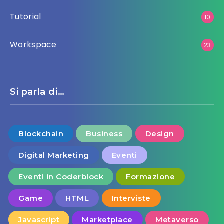
Tutorial
10
Workspace
23
Si parla di…
Blockchain
Business
Design
Digital Marketing
Eventi
Eventi in Coderblock
Formazione
Game
HTML
Interviste
Javascript
Marketplace
Metaverso