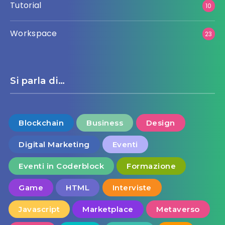
Tutorial
10
Workspace
23
Si parla di…
Blockchain
Business
Design
Digital Marketing
Eventi
Eventi in Coderblock
Formazione
Game
HTML
Interviste
Javascript
Marketplace
Metaverso