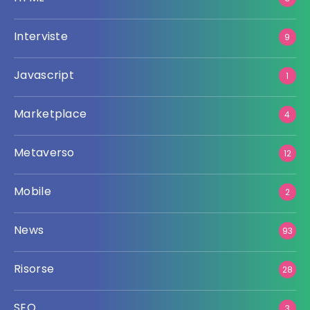
Interviste
9
Javascript
1
Marketplace
4
Metaverso
12
Mobile
2
News
93
Risorse
28
SEO
3