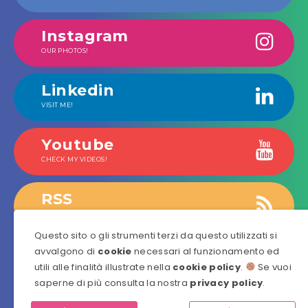
Instagram
OUR PHOTOS!
Linkedin
VISIT ME!
Youtube
CHECK MY VIDEOS!
RSS
GET OUR LATEST NEWS!
Questo sito o gli strumenti terzi da questo utilizzati si
avvalgono di
cookie
necessari al funzionamento ed
utili alle finalità illustrate nella
cookie policy
.
Se vuoi
saperne di più consulta la nostra
privacy policy
.
©
Coderblock
è un prodotto
Coderblock S.r.l.
Via Resuttana,