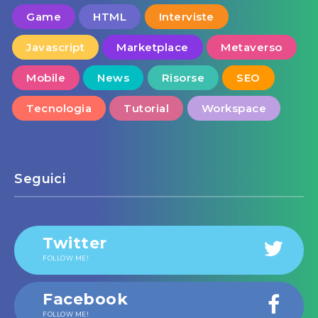
Game
HTML
Interviste
Javascript
Marketplace
Metaverso
Mobile
News
Risorse
SEO
Tecnologia
Tutorial
Workspace
Seguici
Twitter
FOLLOW ME!
Facebook
FOLLOW ME!