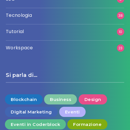
Tecnologia
38
Tutorial
10
Workspace
23
Si parla di…
Blockchain
Business
Design
Digital Marketing
Eventi
Eventi in Coderblock
Formazione